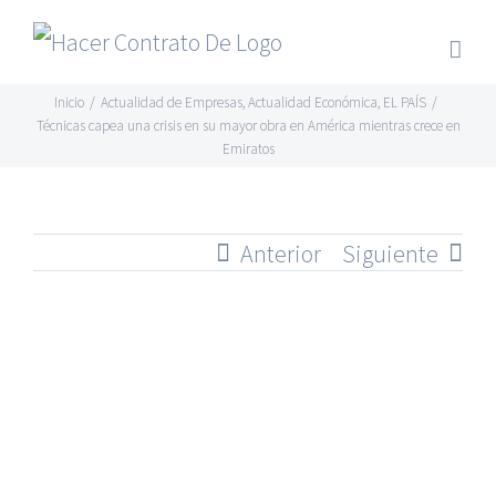
Skip
to
content
Inicio
/
Actualidad de Empresas
,
Actualidad Económica
,
EL PAÍS
/
Técnicas capea una crisis en su mayor obra en América mientras crece en
Emiratos
Anterior
Siguiente
Ver
imagen
más
grande