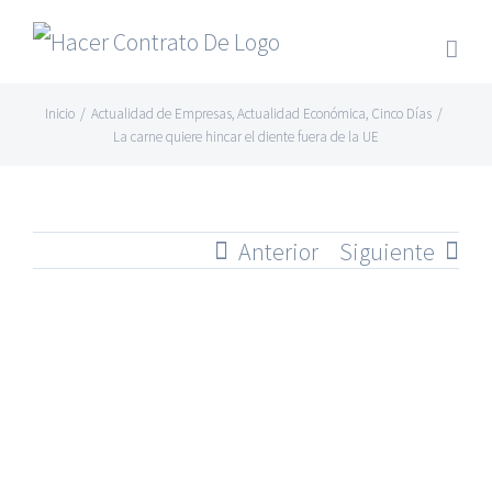
Skip
to
content
Inicio
/
Actualidad de Empresas
,
Actualidad Económica
,
Cinco Días
/
La carne quiere hincar el diente fuera de la UE
Anterior
Siguiente
Ver
imagen
más
grande