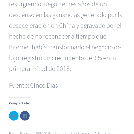
resurgiendo luego de tres años de un
descenso en las ganancias generado por la
desaceleración en China y agravado por el
hecho de no reconocer a tiempo que
Internet había transformado el negocio de
lujo, registró un crecimiento de 9% en la
|
Recursos Administrativos
|
BGD Abogados Murcia
|
BGD
primera mitad de 2018.
Abogados Alicante
|
BGD Abogados Madrid
|
GM
Abogados
|
Fuente:
Cinco Días
Servicios de nuestra Firma |
Formación para Ejecutivos
|
Formación para Abogados
|
Accidentes de Murcia
|
Compártelo:
Accidentes de Alicante
|
Accidentes de Madrid
|
Haz
Haz
© Copyright 2010 -
2026 |
BGD Abogados
| Todos los
clic
clic
para
para
Derechos Reservados |
Aviso Legal
|
Noticias
|
Mapa
compartir
compartir
en
en
del sitio
Twitter
Facebook
Por
|
diciembre 15th, 2018
|
Actualidad de Empresas
,
Actualidad