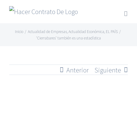
Skip
to
content
Inicio
/
Actualidad de Empresas
,
Actualidad Económica
,
EL PAÍS
/
‘Cierrabares’ también es una estadística
Anterior
Siguiente
Ver
imagen
más
grande