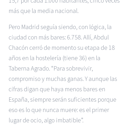
15,7 por cada 1.000 habitantes; cinco veces
más que la media nacional.
Pero Madrid seguía siendo, con lógica, la
ciudad con más bares: 6.758. Allí, Abdul
Chacón cerró de momento su etapa de 18
años en la hostelería (tiene 36) en la
Taberna Agrado. “Para sobrevivir,
compromiso y muchas ganas. Y aunque las
cifras digan que haya menos bares en
España, siempre serán suficientes porque
eso es lo que nunca muere: es el primer
|
Recursos Administrativos
|
BGD Abogados Murcia
|
BGD
lugar de ocio, algo imbatible”.
Abogados Alicante
|
BGD Abogados Madrid
|
GM
Abogados
|