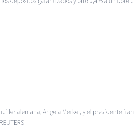
 los depósitos garantizados y otro 0,4% a un bote 
nciller alemana, Angela Merkel, y el presidente fr
REUTERS