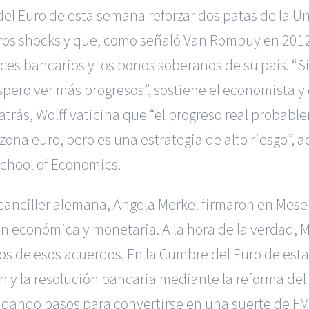
el Euro de esta semana reforzar dos patas de la Un
ros shocks y que, como señaló Van Rompuy en 2012,
ces bancarios y los bonos soberanos de su país. “S
ero ver más progresos”, sostiene el economista y d
trás, Wolff vaticina que “el progreso real probabl
a zona euro, pero es una estrategia de alto riesgo”,
chool of Economics.
a canciller alemana, Angela Merkel firmaron en Me
ón económica y monetaria. A la hora de la verdad, M
os de esos acuerdos. En la Cumbre del Euro de es
sión y la resolución bancaria mediante la reforma 
a dando pasos para convertirse en una suerte de FM