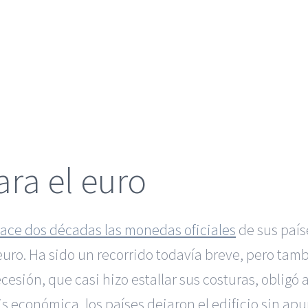
ara el euro
hace dos décadas las monedas oficiales
de sus país
uro. Ha sido un recorrido todavía breve, pero tam
cesión, que casi hizo estallar sus costuras, obligó
sis económica, los países dejaron el edificio sin apu