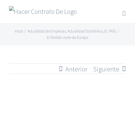
Skip
to
content
Inicio
/
Actualidad de Empresas
,
Actualidad Económica
,
EL PAÍS
/
El frontón norte de Europa
Anterior
Siguiente
Ver
imagen
más
grande