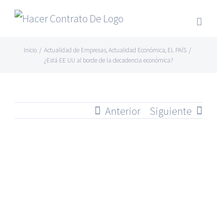
Skip
to
content
Inicio
/
Actualidad de Empresas
,
Actualidad Económica
,
EL PAÍS
/
¿Está EE UU al borde de la decadencia económica?
Anterior
Siguiente
Ver
imagen
más
grande