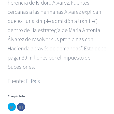
herencia de Isidoro Álvarez. Fuentes
cercanas a las hermanas Álvarez explican
que es “una simple admisión a trámite”,
dentro de “la estrategia de María Antonia
Álvarez de resolver sus problemas con
Hacienda a través de demandas”. Esta debe
pagar 30 millones por el Impuesto de
|
Recursos Administrativos
|
BGD Abogados Murcia
|
BGD
Sucesiones.
Abogados Alicante
|
BGD Abogados Madrid
|
GM
Abogados
|
Fuente:
El País
Servicios de nuestra Firma |
Formación para Ejecutivos
|
Formación para Abogados
|
Accidentes de Murcia
|
Accidentes de Alicante
|
Accidentes de Madrid
|
Compártelo:
Haz
Haz
© Copyright 2010 -
2026 |
BGD Abogados
| Todos los
clic
clic
para
para