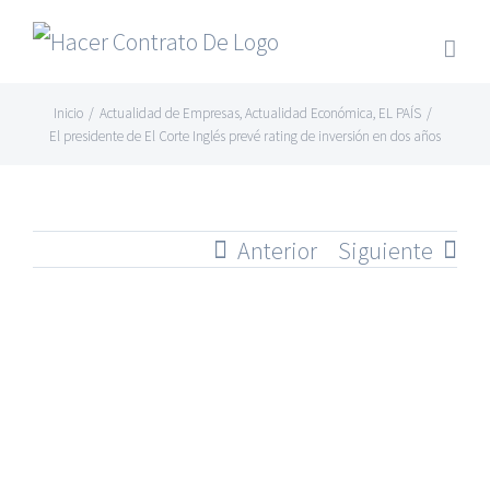
Skip
to
content
Inicio
/
Actualidad de Empresas
,
Actualidad Económica
,
EL PAÍS
/
El presidente de El Corte Inglés prevé rating de inversión en dos años
Anterior
Siguiente
Ver
imagen
más
grande