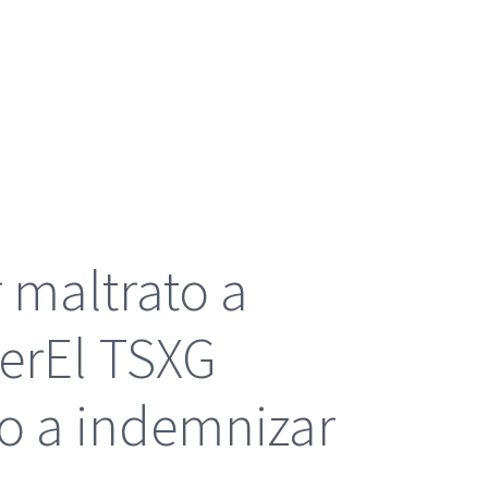
 maltrato a
jerEl TSXG
o a indemnizar