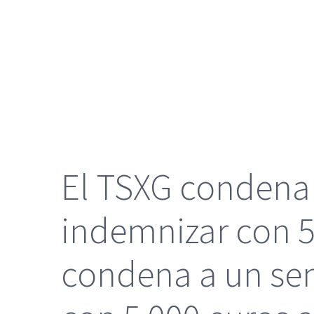
grande
El TSXG condena 
indemnizar con 5
condena a un sen