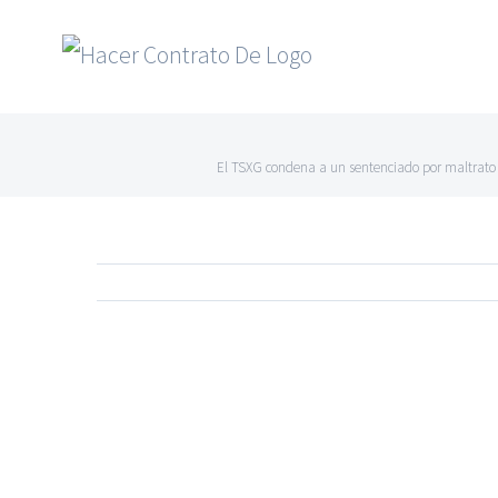
Skip
to
content
El TSXG condena a un sentenciado por maltrato 
Ver
imagen
más