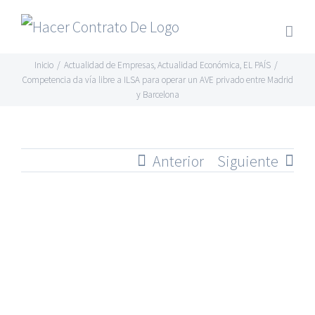
Skip
to
content
Inicio
/
Actualidad de Empresas
,
Actualidad Económica
,
EL PAÍS
/
Competencia da vía libre a ILSA para operar un AVE privado entre Madrid
y Barcelona
Anterior
Siguiente
Ver
imagen
más
grande