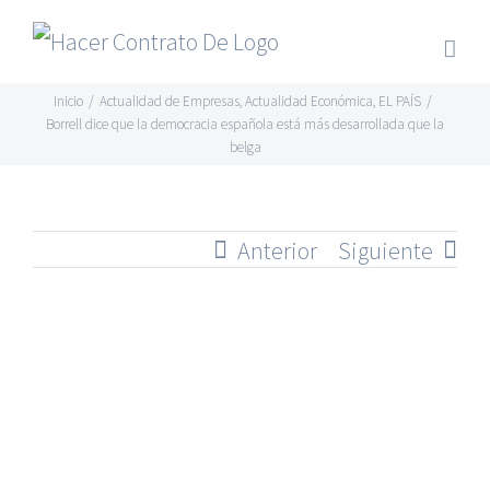
Skip
to
content
Inicio
/
Actualidad de Empresas
,
Actualidad Económica
,
EL PAÍS
/
Borrell dice que la democracia española está más desarrollada que la
belga
Anterior
Siguiente
Ver
imagen
más
grande