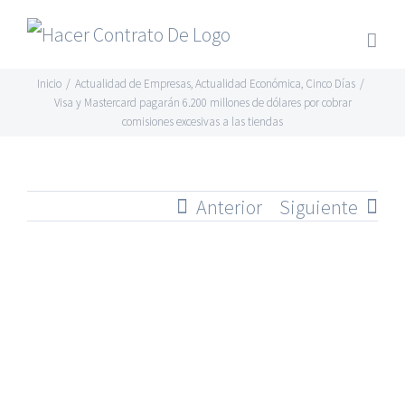
Skip
to
content
Inicio
/
Actualidad de Empresas
,
Actualidad Económica
,
Cinco Días
/
Visa y Mastercard pagarán 6.200 millones de dólares por cobrar
comisiones excesivas a las tiendas
Anterior
Siguiente
Ver
imagen
más
grande