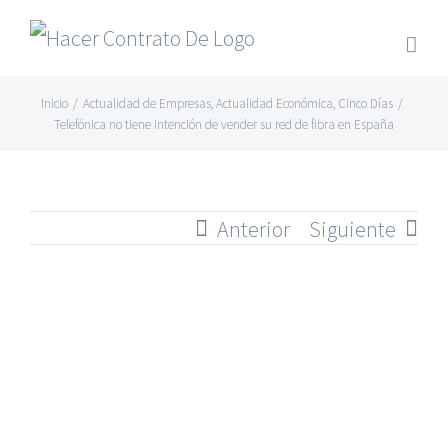
Skip
to
content
Inicio
/
Actualidad de Empresas
,
Actualidad Económica
,
Cinco Días
/
Telefónica no tiene intención de vender su red de fibra en España
Anterior
Siguiente
Ver
imagen
más
grande