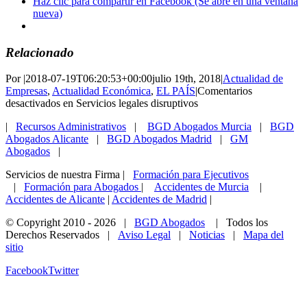
Haz clic para compartir en Facebook (Se abre en una ventana
nueva)
Relacionado
Por
|
2018-07-19T06:20:53+00:00
julio 19th, 2018
|
Actualidad de
Empresas
,
Actualidad Económica
,
EL PAÍS
|
Comentarios
desactivados
en Servicios legales disruptivos
|
Recursos Administrativos
|
BGD Abogados Murcia
|
BGD
Abogados Alicante
|
BGD Abogados Madrid
|
GM
Abogados
|
Servicios de nuestra Firma |
Formación para Ejecutivos
|
Formación para Abogados
|
Accidentes de Murcia
|
Accidentes de Alicante
|
Accidentes de Madrid
|
© Copyright 2010 -
2026 |
BGD Abogados
| Todos los
Derechos Reservados |
Aviso Legal
|
Noticias
|
Mapa del
sitio
Facebook
Twitter