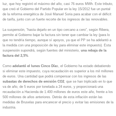
luz, que hoy registró el máximo del año, casi 76 euros MWh. Este tributo,
que creó el Gobierno del Partido Popular en la ley 15/2012 fue un puntal
de la reforma energética de José Manuel Soria para acabar con el déficit
de tarifa, junto con un fuerte recorte de los ingresos de las renovables.
La suspensión, “hasta dejarlo en un tipo cercano a cero”, según Ribera,
permite al Gobierno bajar la factura sin tener que cambiar la ley (para lo
que no tendría tiempo, aunque sí apoyos, ya que el PP se ha adelantó a
la medida con una proposición de ley para eliminar este impuesto). Esta
suspensión supondrá, según fuentes del ministerio,
una rebaja de la
factura del 2,5%
.
Como
adelantó el lunes Cinco Día
s, el Gobierno ha estado debatiendo
si eliminar este impuesto, cuya recaudación es superior a los mil millones
de euros. Una cantidad que podrá compensar con los ingresos de las
subastas de derechos de emisión CO2
, que se han triplicado en lo que
va de año, de 5 euros por tonelada a 24 euros, y proporcionará una
recaudación a Hacienda de 1.400 millones de euros este año, frente a los
500 millones de años anteriores. Detrás de esta inflación están las
medidas de Bruselas para encarecer el precio y evitar las emisiones de la
industria.