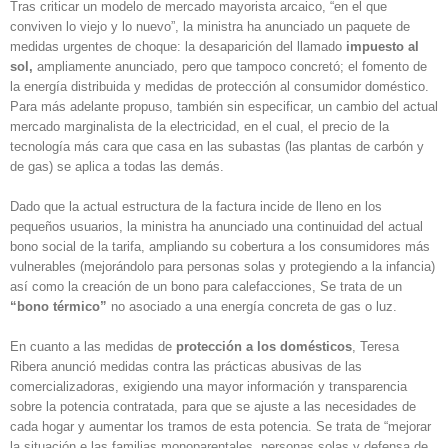
Tras criticar un modelo de mercado mayorista arcaico, “en el que
conviven lo viejo y lo nuevo”, la ministra ha anunciado un paquete de
medidas urgentes de choque: la desaparición del llamado
impuesto al
sol,
ampliamente anunciado, pero que tampoco concretó; el fomento de
la energía distribuida y medidas de protección al consumidor doméstico.
Para más adelante propuso, también sin especificar, un cambio del actual
mercado marginalista de la electricidad, en el cual, el precio de la
tecnología más cara que casa en las subastas (las plantas de carbón y
de gas) se aplica a todas las demás.
Dado que la actual estructura de la factura incide de lleno en los
pequeños usuarios, la ministra ha anunciado una continuidad del actual
bono social de la tarifa, ampliando su cobertura a los consumidores más
vulnerables (mejorándolo para personas solas y protegiendo a la infancia)
así como la creación de un bono para calefacciones, Se trata de un
“bono térmico”
no asociado a una energía concreta de gas o luz.
En cuanto a las medidas de
protección a los domésticos
, Teresa
Ribera anunció medidas contra las prácticas abusivas de las
comercializadoras, exigiendo una mayor información y transparencia
sobre la potencia contratada, para que se ajuste a las necesidades de
cada hogar y aumentar los tramos de esta potencia. Se trata de “mejorar
la situación e las familias monoparentales, personas solas y defensa de