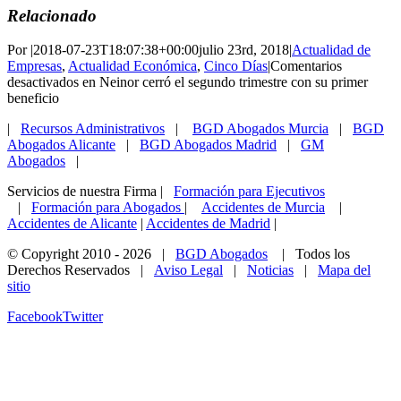
Relacionado
Por
|
2018-07-23T18:07:38+00:00
julio 23rd, 2018
|
Actualidad de
Empresas
,
Actualidad Económica
,
Cinco Días
|
Comentarios
desactivados
en Neinor cerró el segundo trimestre con su primer
beneficio
|
Recursos Administrativos
|
BGD Abogados Murcia
|
BGD
Abogados Alicante
|
BGD Abogados Madrid
|
GM
Abogados
|
Servicios de nuestra Firma |
Formación para Ejecutivos
|
Formación para Abogados
|
Accidentes de Murcia
|
Accidentes de Alicante
|
Accidentes de Madrid
|
© Copyright 2010 -
2026 |
BGD Abogados
| Todos los
Derechos Reservados |
Aviso Legal
|
Noticias
|
Mapa del
sitio
Facebook
Twitter