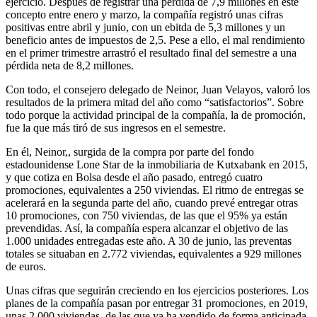
ejercicio. Después de registrar una pérdida de 7,9 millones en este
concepto entre enero y marzo, la compañía registró unas cifras
positivas entre abril y junio, con un ebitda de 5,3 millones y un
beneficio antes de impuestos de 2,5. Pese a ello, el mal rendimiento
en el primer trimestre arrastró el resultado final del semestre a una
pérdida neta de 8,2 millones.
Con todo, el consejero delegado de Neinor, Juan Velayos, valoró los
resultados de la primera mitad del año como “satisfactorios”. Sobre
todo porque la actividad principal de la compañía, la de promoción,
fue la que más tiró de sus ingresos en el semestre.
En él, Neinor,, surgida de la compra por parte del fondo
estadounidense Lone Star de la inmobiliaria de Kutxabank en 2015,
y que cotiza en Bolsa desde el año pasado, entregó cuatro
promociones, equivalentes a 250 viviendas. El ritmo de entregas se
acelerará en la segunda parte del año, cuando prevé entregar otras
10 promociones, con 750 viviendas, de las que el 95% ya están
prevendidas. Así, la compañía espera alcanzar el objetivo de las
1.000 unidades entregadas este año. A 30 de junio, las preventas
totales se situaban en 2.772 viviendas, equivalentes a 929 millones
de euros.
Unas cifras que seguirán creciendo en los ejercicios posteriores. Los
planes de la compañía pasan por entregar 31 promociones, en 2019,
unas 2.000 viviendas, de las que ya ha vendido de forma anticipada