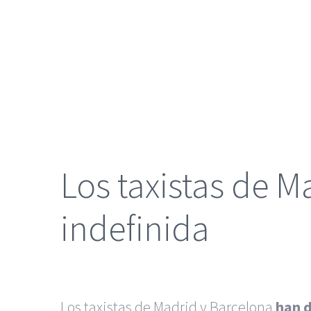
grande
Los taxistas de M
indefinida
Los taxistas de Madrid y Barcelona
han 