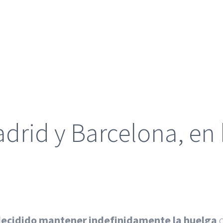
adrid y Barcelona, en
decidido mantener indefinidamente la huelga
c