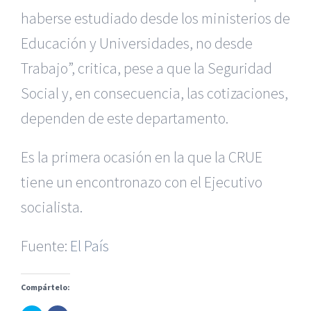
haberse estudiado desde los ministerios de
Educación y Universidades, no desde
Trabajo”, critica, pese a que la Seguridad
Social y, en consecuencia, las cotizaciones,
dependen de este departamento.
Es la primera ocasión en la que la CRUE
tiene un encontronazo con el Ejecutivo
|
Recursos Administrativos
|
BGD Abogados Murcia
|
BGD
socialista.
Abogados Alicante
|
BGD Abogados Madrid
|
GM
Abogados
|
Fuente:
El País
Servicios de nuestra Firma |
Formación para Ejecutivos
|
Formación para Abogados
|
Accidentes de Murcia
|
Compártelo:
Accidentes de Alicante
|
Accidentes de Madrid
|