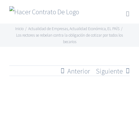
Skip
to
content
Inicio
/
Actualidad de Empresas
,
Actualidad Económica
,
EL PAÍS
/
Los rectores se rebelan contra la obligación de cotizar por todos los
becarios
Anterior
Siguiente
Ver
imagen
más
grande