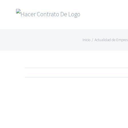
Skip
to
content
Inicio
/
Actualidad de Empres
Ver
imagen
más