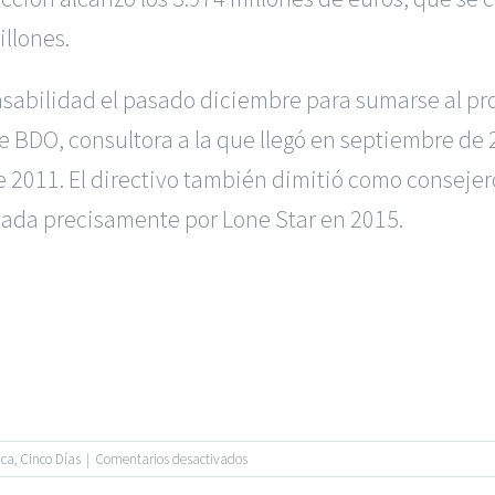
llones.
nsabilidad el pasado diciembre para sumarse al p
e BDO, consultora a la que llegó en septiembre de
e 2011. El directivo también dimitió como conseje
sada precisamente por Lone Star en 2015.
|
BGD Abogados Murcia
|
BGD Abogados Alicante
|
BGD Abogado
Ejecutivos
|
Formación para Abogados
|
Accidentes de Murcia
|
A
 |
BGD Abogados
| Todos los Derechos Reservados |
Aviso Legal
en
ica
,
Cinco Días
|
Comentarios desactivados
Facebook
Twitter
Lone