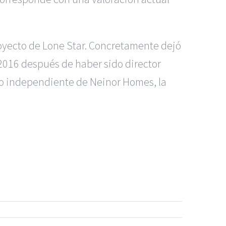
royecto de Lone Star. Concretamente dejó
 2016 después de haber sido director
ro independiente de Neinor Homes, la
s Madrid
|
GM Abogados
|
ccidentes de Alicante
|
Accidentes de Madrid
|
|
Noticias
|
Mapa del sitio