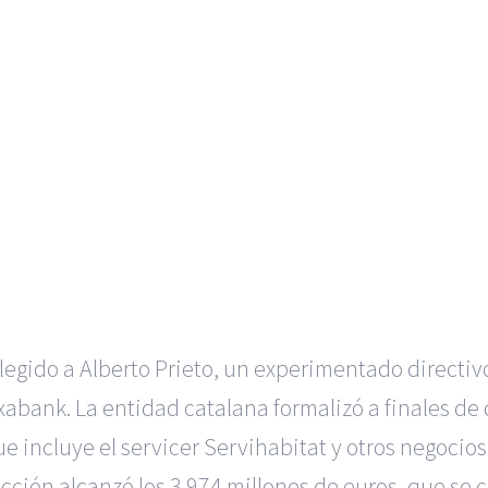
legido a Alberto Prieto, un experimentado directivo 
aixabank. La entidad catalana formalizó a finales d
incluye el servicer Servihabitat y otros negocios 
acción alcanzó los 3.974 millones de euros, que se