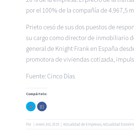
por el 100% de la compañía de 4.967,5 mi
Prieto cesó de sus dos puestos de respo
su cargo como director de inmobiliario d
general de Knight Frank en España desd
promotora de viviendas cotizada, impul
Fuente:
Cinco Días
|
Recursos Administrativos
Compártelo:
Servicios de nuestra Firma |
Formación para 
Haz
Haz
clic
clic
para
para
© Copyright 2010 -
2026
compartir
compartir
en
en
Twitter
Facebook
Por
|
enero 3rd, 2019
|
Actualidad de Empresas
,
Actualidad Económ
(Se
(Se
abre
abre