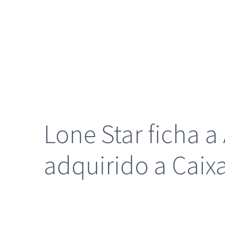
grande
Lone Star ficha a 
adquirido a Cai