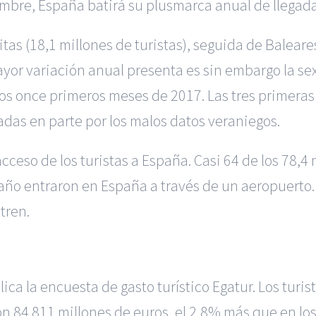
mbre, España batirá su plusmarca anual de llegada 
tas (18,1 millones de turistas), seguida de Baleares
or variación anual presenta es sin embargo la sex
los once primeros meses de 2017. Las tres primera
adas en parte por los malos datos veraniegos.
acceso de los turistas a España. Casi 64 de los 78,4
año entraron en España a través de un aeropuerto. 1
 tren.
ca la encuesta de gasto turístico Egatur. Los turi
n 84.811 millones de euros, el 2,8% más que en lo