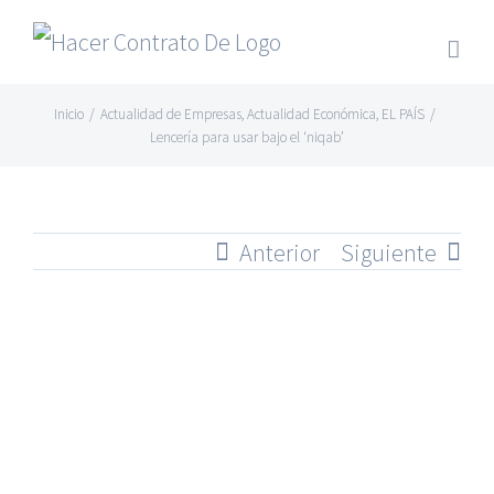
Skip
to
content
Inicio
/
Actualidad de Empresas
,
Actualidad Económica
,
EL PAÍS
/
Lencería para usar bajo el ‘niqab’
Anterior
Siguiente
Ver
imagen
más
grande