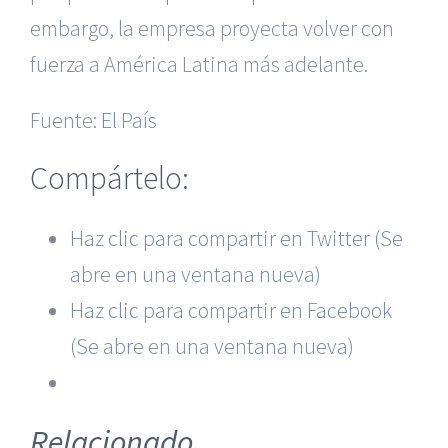
embargo, la empresa proyecta volver con
fuerza a América Latina más adelante.
Fuente:
El País
Compártelo:
Haz clic para compartir en Twitter (Se
|
Recursos Administrativos
|
BGD Abogados Murcia
|
BGD
abre en una ventana nueva)
Abogados Alicante
|
BGD Abogados Madrid
|
GM
Abogados
|
Haz clic para compartir en Facebook
(Se abre en una ventana nueva)
Servicios de nuestra Firma |
Formación para Ejecutivos
|
Formación para Abogados
|
Accidentes de Murcia
|
Accidentes de Alicante
|
Accidentes de Madrid
|
Relacionado
© Copyright 2010 -
2026 |
BGD Abogados
| Todos los