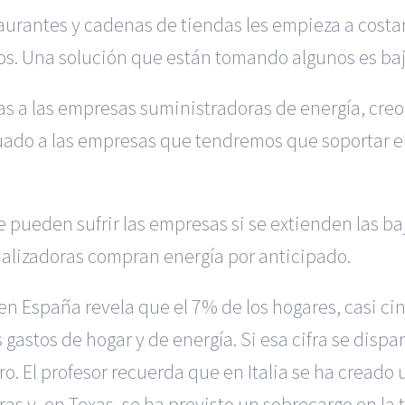
aurantes y cadenas de tiendas les empieza a costar
sos. Una solución que están tomando algunos es baj
as a las empresas suministradoras de energía, creo
uado a las empresas que tendremos que soportar e
ue pueden sufrir las empresas si se extienden las b
ializadoras compran energía por anticipado.
en España revela que el 7% de los hogares, casi c
 gastos de hogar y de energía. Si esa cifra se dispa
o. El profesor recuerda que en Italia se ha creado 
s y, en Texas, se ha previsto un sobrecargo en la t