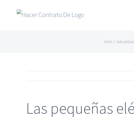
Skip
to
content
Inicio
/
Actualida
Las pequeñas elé