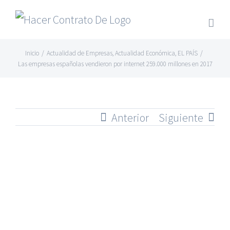
Skip
to
content
Inicio
/
Actualidad de Empresas
,
Actualidad Económica
,
EL PAÍS
/
Las empresas españolas vendieron por internet 259.000 millones en 2017
Anterior
Siguiente
Ver
imagen
más
grande