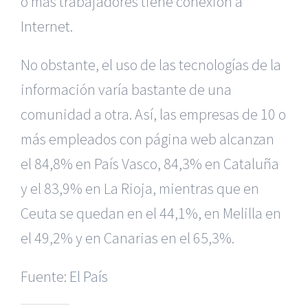
o más trabajadores tiene conexión a
Internet.
No obstante, el uso de las tecnologías de la
información varía bastante de una
comunidad a otra. Así, las empresas de 10 o
más empleados con página web alcanzan
el 84,8% en País Vasco, 84,3% en Cataluña
y el 83,9% en La Rioja, mientras que en
Ceuta se quedan en el 44,1%, en Melilla en
|
Recursos Administrativos
|
BGD Abogados Murcia
|
BGD
el 49,2% y en Canarias en el 65,3%.
Abogados Alicante
|
BGD Abogados Madrid
|
GM
Abogados
|
Fuente:
El País
Servicios de nuestra Firma |
Formación para Ejecutivos
|
Formación para Abogados
|
Accidentes de Murcia
|