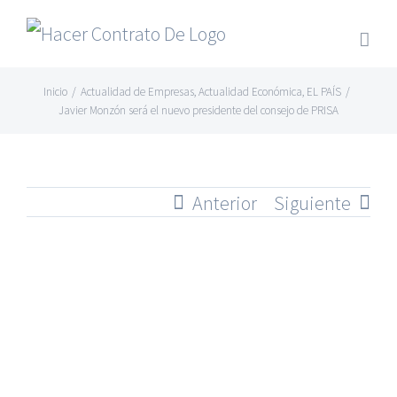
Skip
to
content
Inicio
/
Actualidad de Empresas
,
Actualidad Económica
,
EL PAÍS
/
Javier Monzón será el nuevo presidente del consejo de PRISA
Anterior
Siguiente
Ver
imagen
más
grande