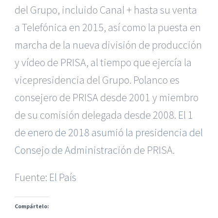
del Grupo, incluido Canal + hasta su venta
a Telefónica en 2015, así como la puesta en
marcha de la nueva división de producción
y vídeo de PRISA, al tiempo que ejercía la
vicepresidencia del Grupo. Polanco es
consejero de PRISA desde 2001 y miembro
de su comisión delegada desde 2008.
El 1
de enero de 2018 asumió la presidencia del
|
Recursos Administrativos
|
BGD Abogados Murcia
|
BGD
Consejo de Administración
de PRISA.
Abogados Alicante
|
BGD Abogados Madrid
|
GM
Abogados
|
Fuente:
El País
Servicios de nuestra Firma |
Formación para Ejecutivos
|
Formación para Abogados
|
Accidentes de Murcia
|
Compártelo:
Accidentes de Alicante
|
Accidentes de Madrid
|