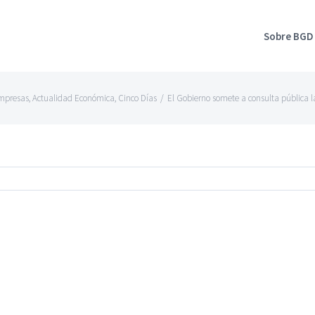
Sobre BGD
mpresas
,
Actualidad Económica
,
Cinco Días
/
El Gobierno somete a consulta pública la