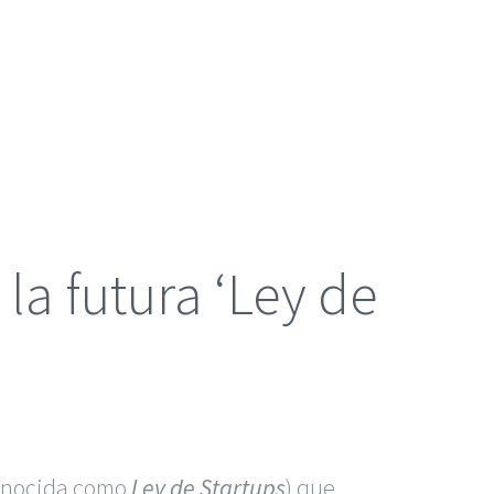
la futura ‘Ley de
conocida como
Ley de Startups
) que