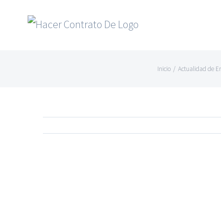
Skip
to
content
Inicio
/
Actualidad de E
Ver
imagen
más