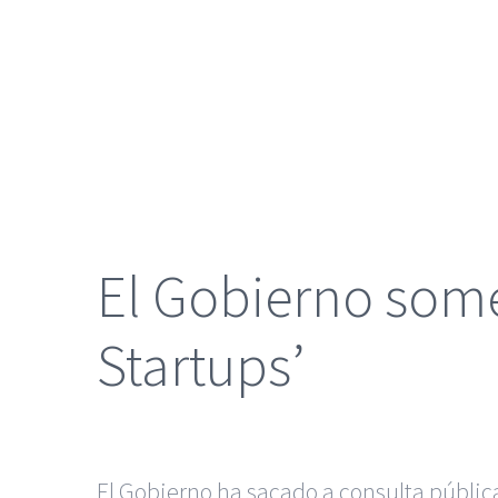
grande
El Gobierno somet
Startups’
El Gobierno ha sacado a consulta públi