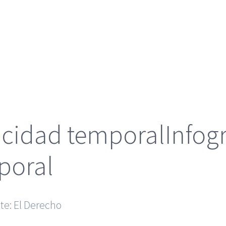
acidad temporalInfogr
poral
nte:
El Derecho