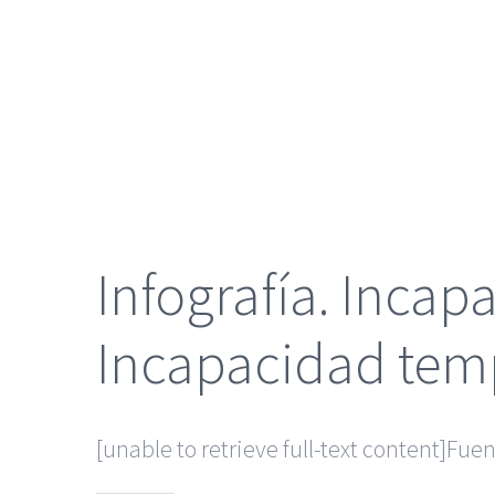
grande
Infografía. Incap
Incapacidad tem
[unable to retrieve full-text content]Fue