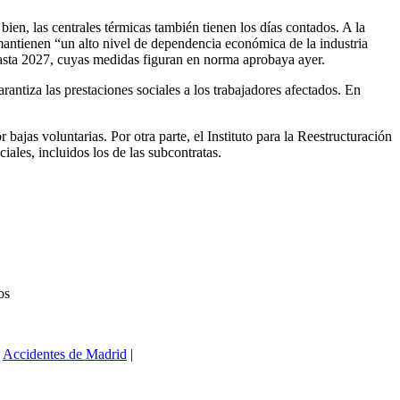
bien, las centrales térmicas también tienen los días contados. A la
s mantienen “un alto nivel de dependencia económica de la industria
asta 2027, cuyas medidas figuran en norma aprobaya ayer.
rantiza las prestaciones sociales a los trabajadores afectados. En
bajas voluntarias. Por otra parte, el Instituto para la Reestructuración
ales, incluidos los de las subcontratas.
en
os
El
Gobierno
destinará
|
Accidentes de Madrid
|
100
millones
de