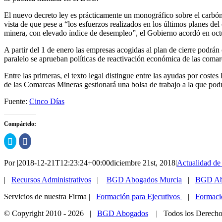
El nuevo decreto ley es prácticamente un monográfico sobre el carbón, s
vista de que pese a “los esfuerzos realizados en los últimos planes de
minera, con elevado índice de desempleo”, el Gobierno acordó en oct
A partir del 1 de enero las empresas acogidas al plan de cierre podrán 
paralelo se aprueban políticas de reactivación económica de las comar
Entre las primeras, el texto legal distingue entre las ayudas por coste
de las Comarcas Mineras gestionará una bolsa de trabajo a la que podrá
Fuente:
Cinco Días
Compártelo:
Haz
Haz
clic
clic
para
para
compartir
compartir
Por
|
2018-12-21T12:23:24+00:00
diciembre 21st, 2018
|
Actualidad de
en
en
Twitter
Facebook
(Se
(Se
|
Recursos Administrativos
|
BGD Abogados Murcia
|
BGD Abo
abre
abre
en
en
una
una
Servicios de nuestra Firma |
Formación para Ejecutivos
|
Formaci
ventana
ventana
nueva)
nueva)
© Copyright 2010 -
2026 |
BGD Abogados
| Todos los Derech