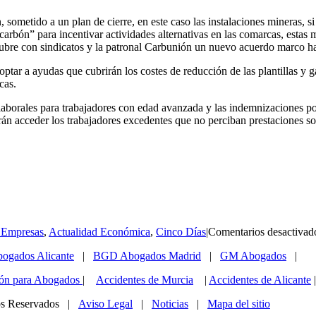
ometido a un plan de cierre, en este caso las instalaciones mineras, si 
l carbón” para incentivar actividades alternativas en las comarcas, esta
ubre con sindicatos y la patronal Carbunión un nuevo acuerdo marco h
optar a ayudas que cubrirán los costes de reducción de las plantillas y ga
cas.
s laborales para trabajadores con edad avanzada y las indemnizaciones por 
n acceder los trabajadores excedentes que no perciban prestaciones soci
 Empresas
,
Actualidad Económica
,
Cinco Días
|
Comentarios desactivad
gados Alicante
|
BGD Abogados Madrid
|
GM Abogados
|
ón para Abogados
|
Accidentes de Murcia
|
Accidentes de Alicante
os Reservados |
Aviso Legal
|
Noticias
|
Mapa del sitio