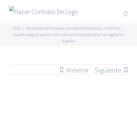
Skip
to
content
Inicio
/
Actualidad de Empresas
,
Actualidad Económica
,
Cinco Días
/
Huawei asegura que la crisis no les está impactando en su negocio en
España
Anterior
Siguiente
Ver
imagen
más
grande