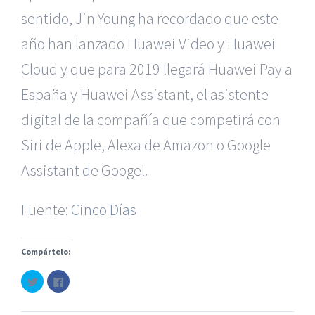
sentido, Jin Young ha recordado que este
año han lanzado Huawei Video y Huawei
Cloud y que para 2019 llegará Huawei Pay a
España y Huawei Assistant, el asistente
digital de la compañía que competirá con
Siri de Apple, Alexa de Amazon o Google
|
Recursos Administrativos
|
BGD Abogados Murcia
|
BGD
Assistant de Googel.
Abogados Alicante
|
BGD Abogados Madrid
|
GM
Abogados
|
Fuente:
Cinco Días
Servicios de nuestra Firma |
Formación para Ejecutivos
|
Formación para Abogados
|
Accidentes de Murcia
|
Compártelo:
Accidentes de Alicante
|
Accidentes de Madrid
|
Haz
Haz
© Copyright 2010 -
2026 |
BGD Abogados
| Todos los
clic
clic
para
para
Derechos Reservados |
Aviso Legal
|
Noticias
|
Mapa
compartir
compartir
en
en