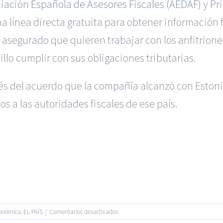
iación Española de Asesores Fiscales (AEDAF)
y
Pr
línea directa gratuita para obtener información fis
 asegurado que quieren trabajar con los anfitriones
llo cumplir con sus obligaciones tributarias.
s del acuerdo que la compañía alcanzó con Estoni
 a las autoridades fiscales de ese país.
|
BGD Abogados Murcia
|
BGD Abogados Alicante
|
BGD Abogado
Ejecutivos
|
Formación para Abogados
|
Accidentes de Murcia
|
A
 |
BGD Abogados
| Todos los Derechos Reservados |
Aviso Legal
en
conómica
,
EL PAÍS
|
Comentarios desactivados
Facebook
Twitter
Airbnb