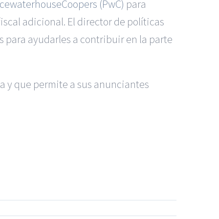
icewaterhouseCoopers (PwC)
para
cal adicional. El director de políticas
 para ayudarles a contribuir en la parte
a y que permite a sus anunciantes
s Madrid
|
GM Abogados
|
ccidentes de Alicante
|
Accidentes de Madrid
|
|
Noticias
|
Mapa del sitio