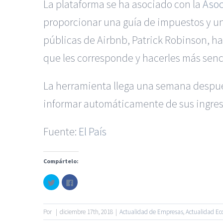
La plataforma se ha asociado con la
Asoc
proporcionar una guía de impuestos y una 
públicas de Airbnb, Patrick Robinson, ha
que les corresponde y hacerles más senci
La herramienta llega una semana despué
informar automáticamente de sus ingresos
Fuente:
El País
|
Recursos Administrativos
Compártelo:
Servicios de nuestra Firma |
Formación para 
Haz
Haz
clic
clic
para
para
© Copyright 2010 -
2026
compartir
compartir
en
en
Twitter
Facebook
Por
|
diciembre 17th, 2018
|
Actualidad de Empresas
,
Actualidad E
(Se
(Se
abre
abre