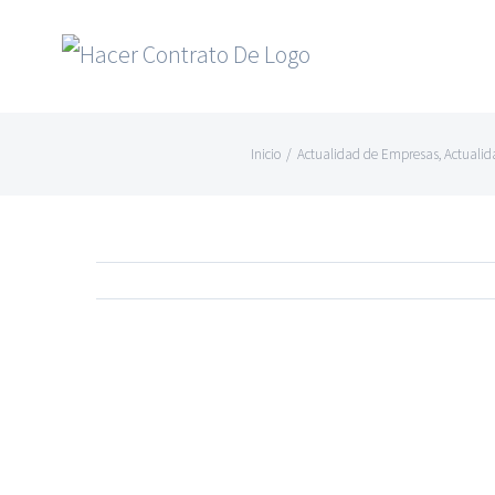
Skip
to
content
Inicio
/
Actualidad de Empresas
,
Actuali
Ver
imagen
más