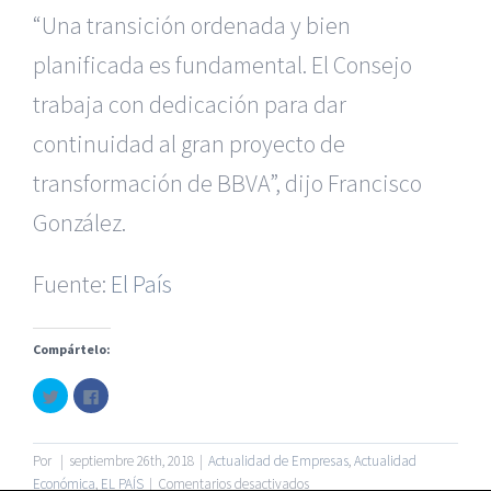
“Una transición ordenada y bien
planificada es fundamental. El Consejo
trabaja con dedicación para dar
continuidad al gran proyecto de
transformación de BBVA”, dijo Francisco
|
Recursos Administrativos
|
BGD Abogados Murcia
|
BGD
González.
Abogados Alicante
|
BGD Abogados Madrid
|
GM
Abogados
|
Fuente:
El País
Servicios de nuestra Firma |
Formación para Ejecutivos
|
Formación para Abogados
|
Accidentes de Murcia
|
Accidentes de Alicante
|
Accidentes de Madrid
|
Compártelo:
Haz
Haz
© Copyright 2010 -
2026 |
BGD Abogados
| Todos los
clic
clic
para
para
Derechos Reservados |
Aviso Legal
|
Noticias
|
Mapa
compartir
compartir
en
en
del sitio
Twitter
Facebook
Por
|
septiembre 26th, 2018
|
Actualidad de Empresas
,
Actualidad
(Se
(Se
en
Económica
abre
,
abre
EL PAÍS
|
Comentarios desactivados