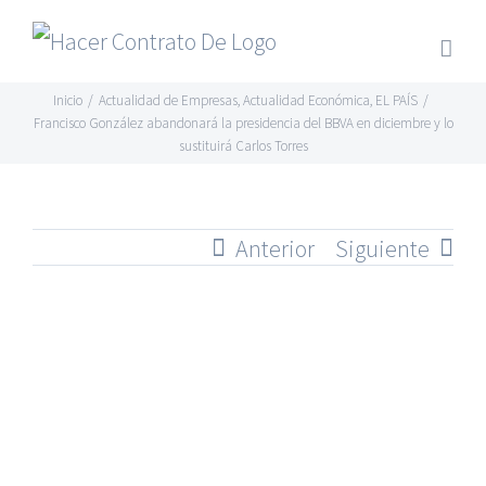
Skip
to
content
Inicio
/
Actualidad de Empresas
,
Actualidad Económica
,
EL PAÍS
/
Francisco González abandonará la presidencia del BBVA en diciembre y lo
sustituirá Carlos Torres
Anterior
Siguiente
Ver
imagen
más
grande