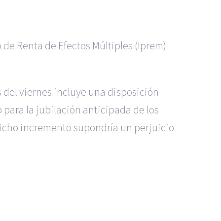
 de Renta de Efectos Múltiples (Iprem)
 del viernes incluye una disposición
 para la jubilación anticipada de los
 dicho incremento supondría un perjuicio
s Madrid
|
GM Abogados
|
ccidentes de Alicante
|
Accidentes de Madrid
|