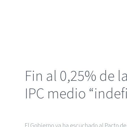
grande
Fin al 0,25% de l
IPC medio “inde
El Gobierno ya ha escuchado al
Pacto de