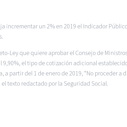
aja incrementar un 2% en 2019 el Indicador Público
s.
eto-Ley que quiere aprobar el Consejo de Ministros
9,90%, el tipo de cotización adicional establecido
a, a partir del 1 de enero de 2019, “No proceder a
 el texto redactado por la Seguridad Social.
|
BGD Abogados Murcia
|
BGD Abogados Alicante
|
BGD Abogado
Ejecutivos
|
Formación para Abogados
|
Accidentes de Murcia
|
A