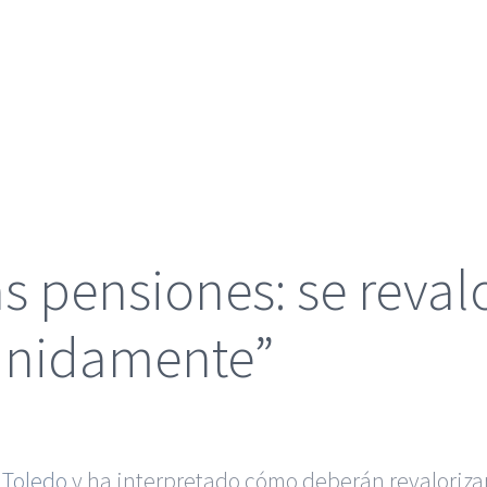
as pensiones: se reval
finidamente”
 Toledo
y ha interpretado cómo deberán revalorizars