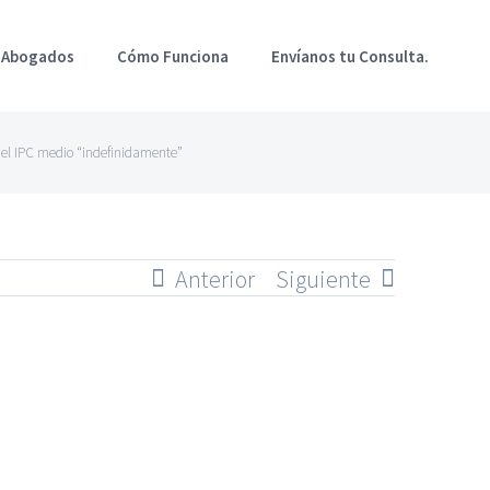
 Abogados
Cómo Funciona
Envíanos tu Consulta.
n el IPC medio “indefinidamente”
Anterior
Siguiente