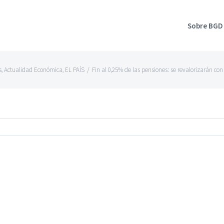
Sobre BGD
s
,
Actualidad Económica
,
EL PAÍS
/
Fin al 0,25% de las pensiones: se revalorizarán co