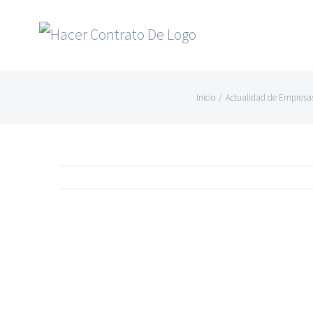
Skip
to
content
Inicio
/
Actualidad de Empresa
Ver
imagen
más