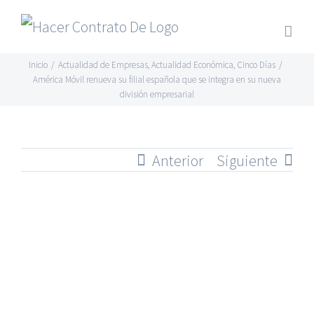
Skip
to
content
Inicio
/
Actualidad de Empresas
,
Actualidad Económica
,
Cinco Días
/
América Móvil renueva su filial española que se integra en su nueva
división empresarial
Anterior
Siguiente
Ver
imagen
más
grande