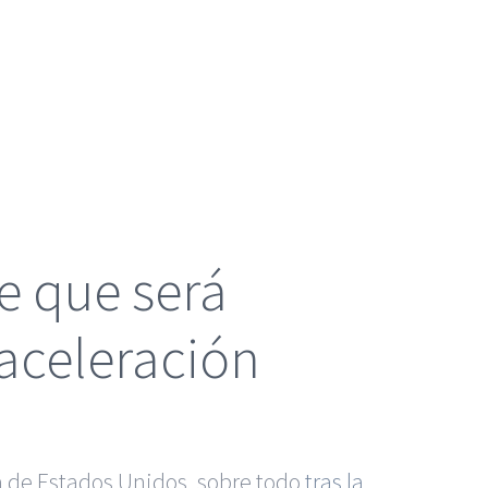
ce que será
saceleración
a de Estados Unidos, sobre todo
tras la