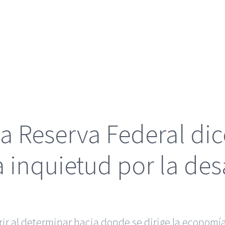
la Reserva Federal di
a inquietud por la de
rir al determinar hacia donde se dirige la economí