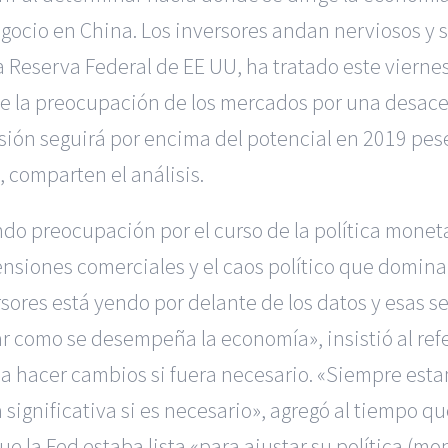
gocio en China. Los inversores andan nerviosos y s
a Reserva Federal de EE UU, ha tratado este viern
nte la preocupación de los mercados por una desace
nsión seguirá por encima del potencial en 2019 pes
 comparten el análisis.
o preocupación por el curso de la política moneta
ensiones comerciales y el caos político que domina
sores está yendo por delante de los datos y esas s
r como se desempeña la economía», insistió al refer
o a hacer cambios si fuera necesario.
«Siempre esta
 significativa si es necesario», agregó al tiempo 
ue la Fed estaba lista «para ajustar su política (mo