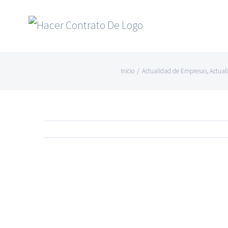
Skip
to
content
Inicio
/
Actualidad de Empresas
,
Actual
Ver
imagen
más