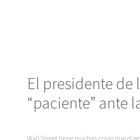
grande
El presidente de 
“paciente” ante l
Wall Street tiene muchas cosas que dige