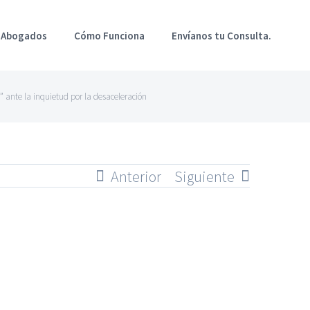
 Abogados
Cómo Funciona
Envíanos tu Consulta.
” ante la inquietud por la desaceleración
Anterior
Siguiente