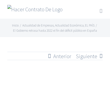
Skip
to
content
Inicio
/
Actualidad de Empresas
,
Actualidad Económica
,
EL PAÍS
/
El Gobierno retrasa hasta 2022 el fin del déficit público en España
Anterior
Siguiente
Ver
imagen
más
grande