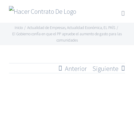
Skip
to
content
Inicio
/
Actualidad de Empresas
,
Actualidad Económica
,
EL PAÍS
/
El Gobierno confía en que el PP apruebe el aumento de gasto para las
comunidades
Anterior
Siguiente
Ver
imagen
más
grande