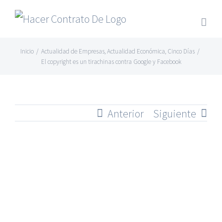
Skip
to
content
Inicio
/
Actualidad de Empresas
,
Actualidad Económica
,
Cinco Días
/
El copyright es un tirachinas contra Google y Facebook
Anterior
Siguiente
Ver
imagen
más
grande