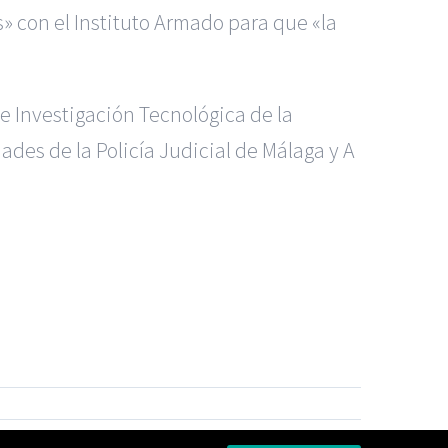
 con el Instituto Armado para que «la
e Investigación Tecnológica de la
des de la Policía Judicial de Málaga y A
s Madrid
|
GM Abogados
|
ccidentes de Alicante
|
Accidentes de Madrid
|
|
Noticias
|
Mapa del sitio