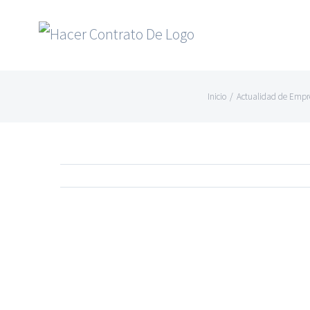
Skip
to
content
Inicio
/
Actualidad de Empr
Ver
imagen
más