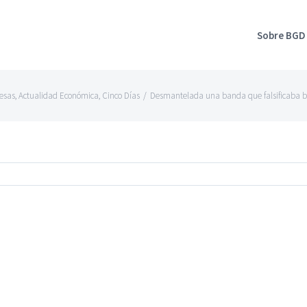
Sobre BGD
esas
,
Actualidad Económica
,
Cinco Días
/
Desmantelada una banda que falsificaba bot