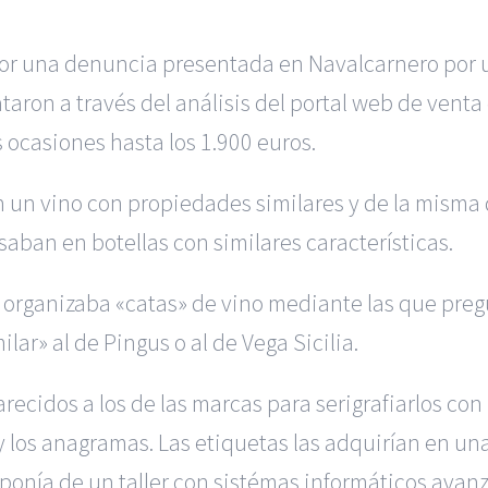
 por una denuncia presentada en Navalcarnero por u
ataron a través del análisis del portal web de vent
 ocasiones hasta los 1.900 euros.
ían un vino con propiedades similares y de la mism
aban en botellas con similares características.
n organizaba «catas» de vino mediante las que pregu
ar» al de Pingus o al de Vega Sicilia.
recidos a los de las marcas para serigrafiarlos co
y los anagramas. Las etiquetas las adquirían en u
ponía de un taller con sistémas informáticos avan