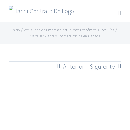
Skip
to
content
Inicio
/
Actualidad de Empresas
,
Actualidad Económica
,
Cinco Días
/
CaixaBank abre su primera oficina en Canadá
Anterior
Siguiente
Ver
imagen
más
grande