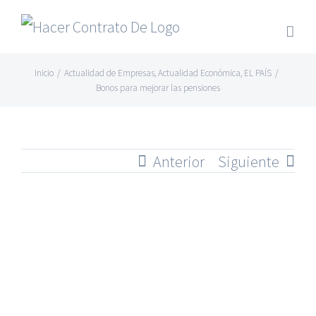
Skip
to
content
Inicio
/
Actualidad de Empresas
,
Actualidad Económica
,
EL PAÍS
/
Bonos para mejorar las pensiones
Anterior
Siguiente
Ver
imagen
más
grande