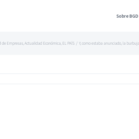
Sobre BGD
d de Empresas
,
Actualidad Económica
,
EL PAÍS
/
Y, como estaba anunciado, la burbuja