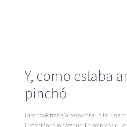
grande
Y, como estaba a
pinchó
Facebook trabaja para desarrollar una c
instantánea Whatsapp. La empresa que f