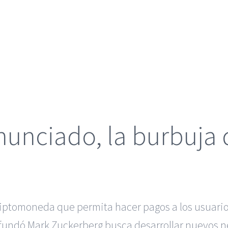
nunciado, la burbuja d
riptomoneda que permita hacer pagos a los usuario
undó Mark Zuckerberg busca desarrollar nuevos neg