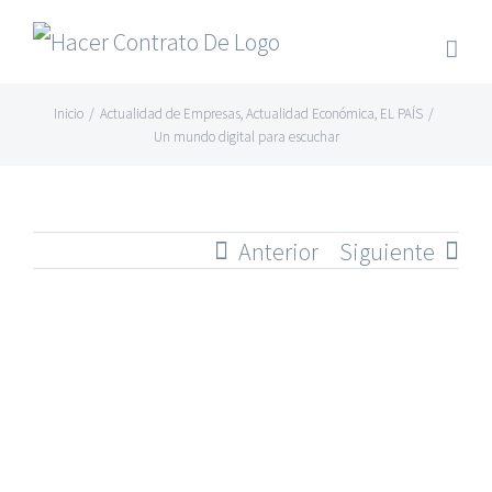
Skip
to
content
Inicio
/
Actualidad de Empresas
,
Actualidad Económica
,
EL PAÍS
/
Un mundo digital para escuchar
Anterior
Siguiente
Ver
imagen
más
grande