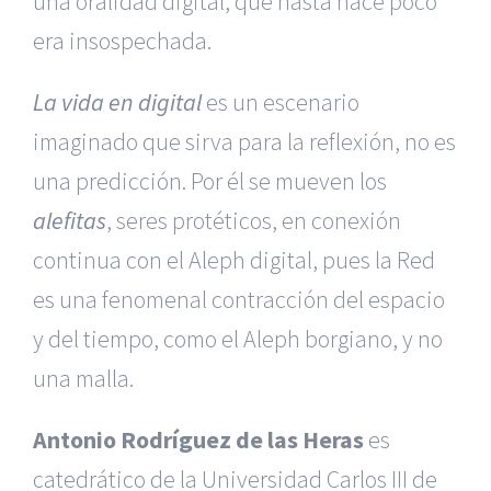
una oralidad digital, que hasta hace poco
era insospechada.
La vida en digital
es un escenario
imaginado que sirva para la reflexión, no es
una predicción. Por él se mueven los
alefitas
, seres protéticos, en conexión
continua con el Aleph digital, pues la Red
es una fenomenal contracción del espacio
y del tiempo, como el Aleph borgiano, y no
una malla.
Antonio Rodríguez de las Heras
es
catedrático de la Universidad Carlos III de
|
Recursos Administrativos
|
BGD Abogados Murcia
|
BGD