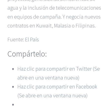
agua y la inclusión de telecomunicaciones
en equipos de campaña. Y negocia nuevos
contratos en Kuwait, Malasia o Filipinas.
Fuente:
El País
Compártelo:
Haz clic para compartir en Twitter (Se
|
Recursos Administrativos
|
BGD Abogados Murcia
|
BGD
abre en una ventana nueva)
Abogados Alicante
|
BGD Abogados Madrid
|
GM
Abogados
|
Haz clic para compartir en Facebook
(Se abre en una ventana nueva)
Servicios de nuestra Firma |
Formación para Ejecutivos
|
Formación para Abogados
|
Accidentes de Murcia
|
Accidentes de Alicante
|
Accidentes de Madrid
|