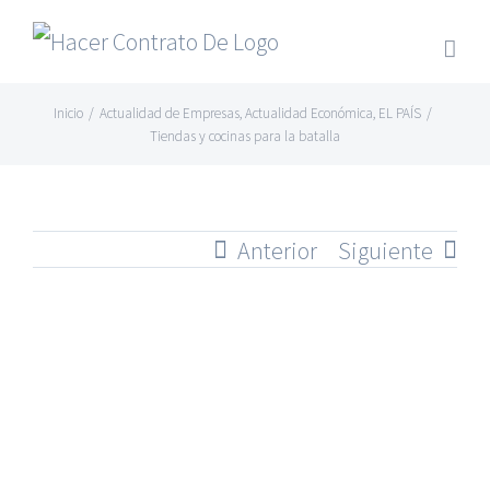
Skip
to
content
Inicio
/
Actualidad de Empresas
,
Actualidad Económica
,
EL PAÍS
/
Tiendas y cocinas para la batalla
Anterior
Siguiente
Ver
imagen
más
grande