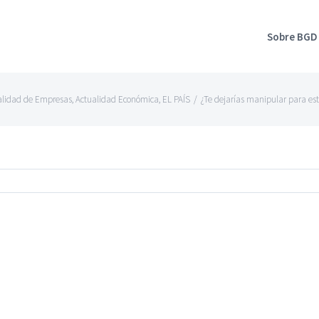
Sobre BGD
alidad de Empresas
,
Actualidad Económica
,
EL PAÍS
/
¿Te dejarías manipular para es