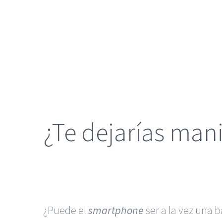
grande
¿Te dejarías man
¿Puede el
smartphone
ser a la vez una 