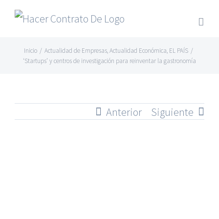
Skip
to
content
Inicio
/
Actualidad de Empresas
,
Actualidad Económica
,
EL PAÍS
/
‘Startups’ y centros de investigación para reinventar la gastronomía
Anterior
Siguiente
Ver
imagen
más
grande