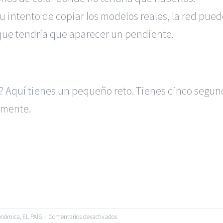
su intento de copiar los modelos reales, la red p
a que tendría que aparecer un pendiente.
o?
Aquí
tienes un pequeño reto. Tienes cinco segund
almente.
|
BGD Abogados Murcia
|
BGD Abogados Alicante
|
BGD Abogado
Ejecutivos
|
Formación para Abogados
|
Accidentes de Murcia
|
A
 |
BGD Abogados
| Todos los Derechos Reservados |
Aviso Legal
en
onómica
,
EL PAÍS
|
Comentarios desactivados