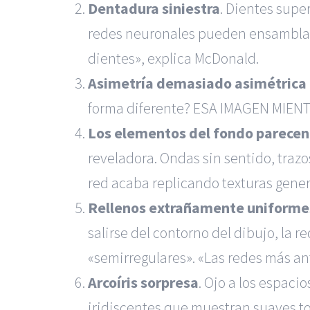
Dentadura siniestra
. Dientes supe
redes neuronales pueden ensamblar u
dientes», explica McDonald.
Asimetría demasiado asimétrica p
forma diferente? ESA IMAGEN MIENT
Los elementos del fondo parecen 
reveladora. Ondas sin sentido, traz
red acaba replicando texturas gener
Rellenos extrañamente uniforme
salirse del contorno del dibujo, l
«semirregulares». «Las redes más a
Arcoíris sorpresa
. Ojo a los espaci
iridiscentes que muestran suaves to