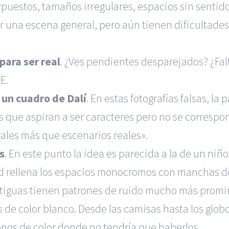
rpuestos, tamaños irregulares, espacios sin senti
na escena general, pero aún tienen dificultades c
ara ser real
. ¿Ves pendientes desparejados? ¿Falt
E.
un cuadro de Dalí
. En estas fotografías falsas, l
os que aspiran a ser caracteres pero no se correspo
ales más que escenarios reales».
s
. En este punto la idea es parecida a la de un niñ
a red rellena los espacios monocromos con manchas
ntiguas tienen patrones de ruido mucho más prom
os de color blanco. Desde las camisas hasta los gl
nos de color donde no tendría que haberlos.