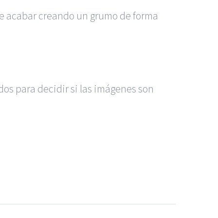
uede acabar creando un grumo de forma
os para decidir si las imágenes son
s Madrid
|
GM Abogados
|
ccidentes de Alicante
|
Accidentes de Madrid
|
|
Noticias
|
Mapa del sitio