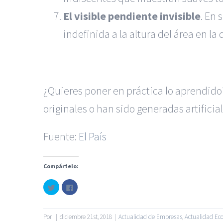
El visible pendiente invisible
. En 
indefinida a la altura del área en l
¿Quieres poner en práctica lo aprendid
originales o han sido generadas artifici
Fuente:
El País
|
Recursos Administrativos
Compártelo:
Servicios de nuestra Firma |
Formación para 
Haz
Haz
clic
clic
para
para
© Copyright 2010 -
2026
compartir
compartir
en
en
Twitter
Facebook
Por
|
diciembre 21st, 2018
|
Actualidad de Empresas
,
Actualidad Ec
(Se
(Se