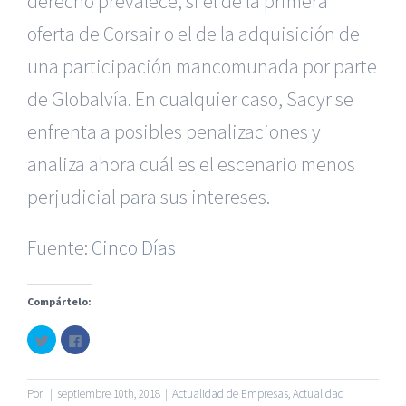
derecho prevalece, si el de la primera
oferta de Corsair o el de la adquisición de
una participación mancomunada por parte
de Globalvía. En cualquier caso, Sacyr se
enfrenta a posibles penalizaciones y
analiza ahora cuál es el escenario menos
|
Recursos Administrativos
|
BGD Abogados Murcia
|
BGD
perjudicial para sus intereses.
Abogados Alicante
|
BGD Abogados Madrid
|
GM
Abogados
|
Fuente:
Cinco Días
Servicios de nuestra Firma |
Formación para Ejecutivos
|
Formación para Abogados
|
Accidentes de Murcia
|
Accidentes de Alicante
|
Accidentes de Madrid
|
Compártelo:
Haz
Haz
© Copyright 2010 -
2026 |
BGD Abogados
| Todos los
clic
clic
para
para
Derechos Reservados |
Aviso Legal
|
Noticias
|
Mapa
compartir
compartir
en
en
del sitio
Twitter
Facebook
Por
|
septiembre 10th, 2018
|
Actualidad de Empresas
,
Actualidad
(Se
(Se