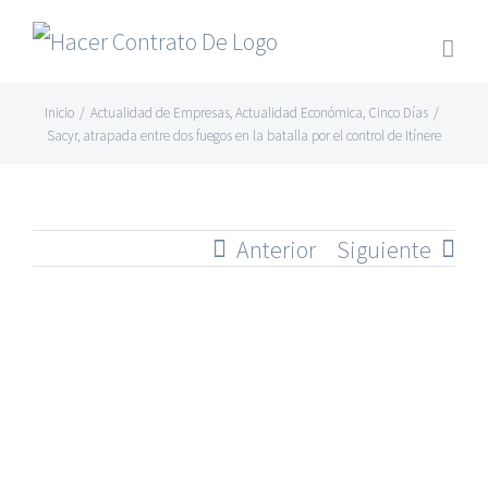
Skip
to
content
Inicio
/
Actualidad de Empresas
,
Actualidad Económica
,
Cinco Días
/
Sacyr, atrapada entre dos fuegos en la batalla por el control de Itínere
Anterior
Siguiente
Ver
imagen
más
grande