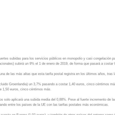
ertes subidas para los servicios públicos en monopolio y casi congelación par
ionales) subirá un 9% el 1 de enero de 2019, de forma que pasará a costar 0,
 una de las más altas que esta tarifa postal registra en los últimos años, tra
cluido Groenlandia) un 3,7% pasando a costar 1,40 euros, cinco céntimos má
de 1,50 euros, cinco céntimos más.
os solo aplicará una subida media del 0,88%. Pese al fuerte incremento de las
ando entre los países de la UE con las tarifas postales más económicas.
e cuesta en Europa (1,02 euros), y también de otros países del entorno como A