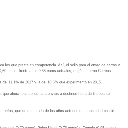
a los que presta en competencia. Así, el sello para el envío de cartas y
60 euros, frente a los 0,55 euros actuales, según informó Correos.
s la del 11,1% de 2017 y la del 10,5% que experimentó en 2015.
s que ahora. Los sellos para envíos a destinos fuera de Europa se
 tarifas, que se suma a la de los años anteriores, la sociedad postal
lemania (0,70 euros), Reino Unido (0,76 euros) y Francia (0,95 euros).