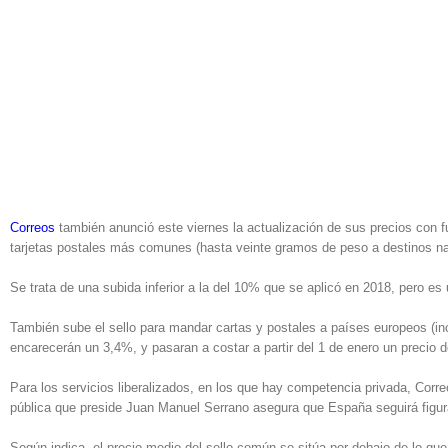
Correos
también anunció este viernes la actualización de sus precios con fu
tarjetas postales más comunes (hasta veinte gramos de peso a destinos nac
Se trata de una subida inferior a la del 10% que se aplicó en 2018, pero es
También sube el sello para mandar cartas y postales a países europeos (in
encarecerán un 3,4%, y pasaran a costar a partir del 1 de enero un precio 
Para los servicios liberalizados, en los que hay competencia privada, Corre
pública que preside Juan Manuel Serrano asegura que España seguirá figur
Según indica, el precio medio del sello común se sitúa por debajo de lo qu