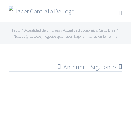
Skip
to
content
Inicio
/
Actualidad de Empresas
,
Actualidad Económica
,
Cinco Días
/
Nuevos (y exitosos) negocios que nacen bajo la inspiración femenina
Anterior
Siguiente
Ver
imagen
más
grande