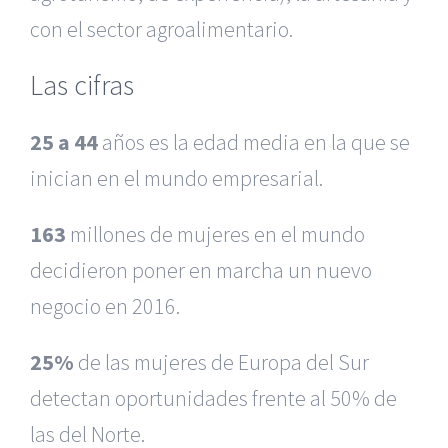
con el sector agroalimentario.
Las cifras
25 a 44
años es la edad media en la que se
inician en el mundo empresarial.
163
millones de mujeres en el mundo
decidieron poner en marcha un nuevo
negocio en 2016.
25%
de las mujeres de Europa del Sur
detectan oportunidades frente al 50% de
|
Recursos Administrativos
|
BGD Abogados Murcia
|
BGD
las del Norte.
Abogados Alicante
|
BGD Abogados Madrid
|
GM