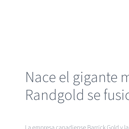
grande
Nace el gigante m
Randgold se fus
La empresa canadiense Barrick Gold y l