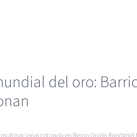
undial del oro: Barri
ionan
a multinacional cotizada en Reino Unido Randgold