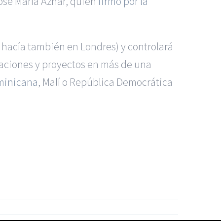
osé María Aznar, quien
firmó por la
 hacía también en Londres) y controlará
aciones y proyectos en más de una
minicana
, Malí o República Democrática
s Madrid
|
GM Abogados
|
ccidentes de Alicante
|
Accidentes de Madrid
|
|
Noticias
|
Mapa del sitio