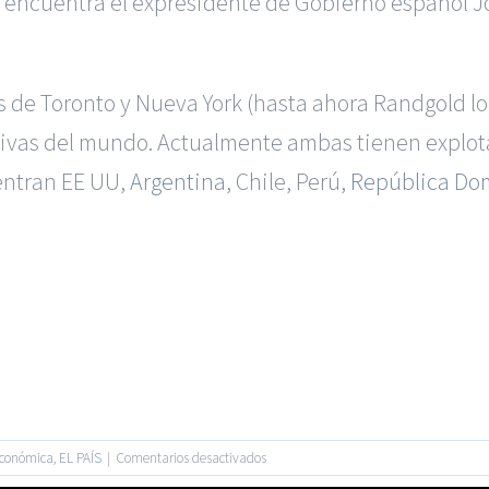
e encuentra el expresidente de Gobierno español J
s de Toronto y Nueva York (hasta ahora Randgold lo
tivas del mundo. Actualmente ambas tienen explot
entran EE UU,
Argentina
, Chile, Perú,
República Do
|
BGD Abogados Murcia
|
BGD Abogados Alicante
|
BGD Abogado
Ejecutivos
|
Formación para Abogados
|
Accidentes de Murcia
|
A
 |
BGD Abogados
| Todos los Derechos Reservados |
Aviso Legal
en
Económica
,
EL PAÍS
|
Comentarios desactivados
Facebook
Twitter
Nace