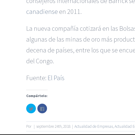
consejeros internacionales de Barrick s
canadiense
en 2011.
La nueva compañía cotizará en las Bolsa
algunas de las minas de oro más produc
decena de países, entre los que se encu
del Congo.
Fuente:
El País
|
Recursos Administrativos
Compártelo:
Servicios de nuestra Firma |
Formación para 
Haz
Haz
clic
clic
para
para
© Copyright 2010 -
2026
compartir
compartir
en
en
Twitter
Facebook
Por
|
septiembre 24th, 2018
|
Actualidad de Empresas
,
Actualidad 
(Se
(Se
abre
abre