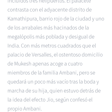
incluidos tres helipuertos. El palacete
contrasta con el adyacente distrito de
Kamathipura, barrio rojo de la ciudad y uno
de los arrabales más hacinados de la
megalópolis más poblada y desigual de
India. Con más metros cuadrados que el
palacio de Versalles, el ostentoso domicilio
de Mukesh apenas acoge a cuatro
miembros de la familia Ambani, pero se
quedará un poco más vacío tras la boda y
marcha de su hija, quien estuvo detrás de
la idea del efecto Jio, según confesó el
|
Recursos Administrativos
|
BGD Abogados Murcia
|
BGD
propio Ambani.
Abogados Alicante
|
BGD Abogados Madrid
|
GM