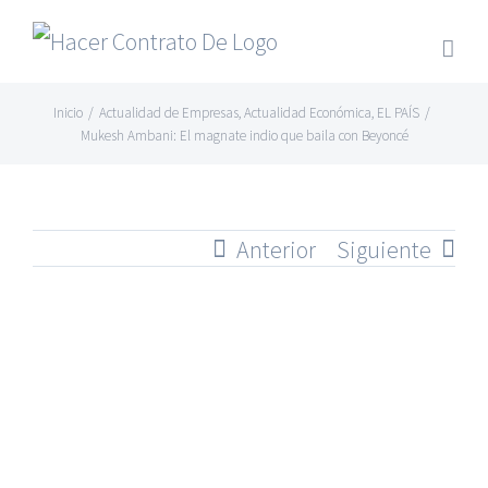
Skip
to
content
Inicio
/
Actualidad de Empresas
,
Actualidad Económica
,
EL PAÍS
/
Mukesh Ambani: El magnate indio que baila con Beyoncé
Anterior
Siguiente
Ver
imagen
más
grande